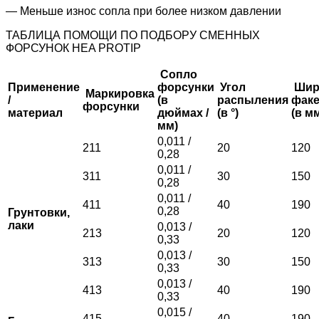
— Меньше износ сопла при более низком давлении
ТАБЛИЦА ПОМОЩИ ПО ПОДБОРУ СМЕННЫХ
ФОРСУНОК HEA PROTIP
Сопло
Применение
форсунки
Угол
Шир
Маркировка
/
(в
распыления
фак
форсунки
материал
дюймах /
(в °)
(в м
мм)
0,011 /
211
20
120
0,28
0,011 /
311
30
150
0,28
0,011 /
411
40
190
0,28
Грунтовки,
лаки
0,013 /
213
20
120
0,33
0,013 /
313
30
150
0,33
0,013 /
413
40
190
0,33
0,015 /
415
40
190