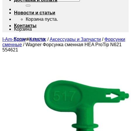
Новости и статьи
Корзина пуста.
Контакты
Корзина
Корзина пуста.
I-Am-Spray
/
Каталог
/
Аксессуары и Запчасти
/
Форсунки
сменные
/
Wagner Форсунка сменная HEA ProTip N621
554621